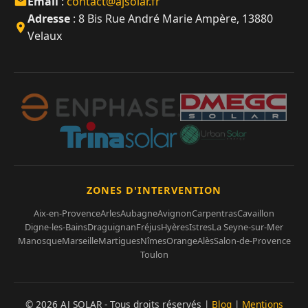
Email
:
contact@ajsolar.fr
Adresse
: 8 Bis Rue André Marie Ampère, 13880
Velaux
ZONES D'INTERVENTION
Aix-en-Provence
Arles
Aubagne
Avignon
Carpentras
Cavaillon
Digne-les-Bains
Draguignan
Fréjus
Hyères
Istres
La Seyne-sur-Mer
Manosque
Marseille
Martigues
Nîmes
Orange
Alès
Salon-de-Provence
Toulon
© 2026 AJ SOLAR - Tous droits réservés |
Blog
|
Mentions