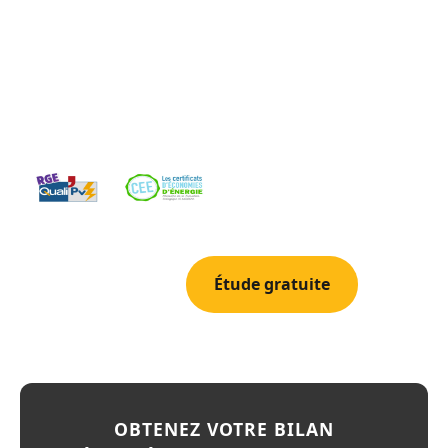
Lambesc. Ce charmant village provencal n'est qu'a 15
km de nos locaux de Velaux (15 min). Entre vignobles
et collines aux portes du Luberon, Lambesc cumule
plus de 2 850 heures de soleil par an. Un potentiel
solaire exceptionnel pour ce bourg charge d'histoire.
04 42 78 69 52
Étude gratuite
OBTENEZ VOTRE BILAN