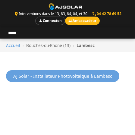
Interventions dans le 13, 83, 84, 04, et 30.
04 42 78 69 52
Connexion
Ambassadeur
Accueil
›
Bouches-du-Rhone (13)
›
Lambesc
AJ Solar - Installateur Photovoltaïque à Lambesc
Installation de Panneaux
Solaires à Lambesc
(Bouches-du-Rhône)
AJ Solar est votre installateur solaire de proximite a