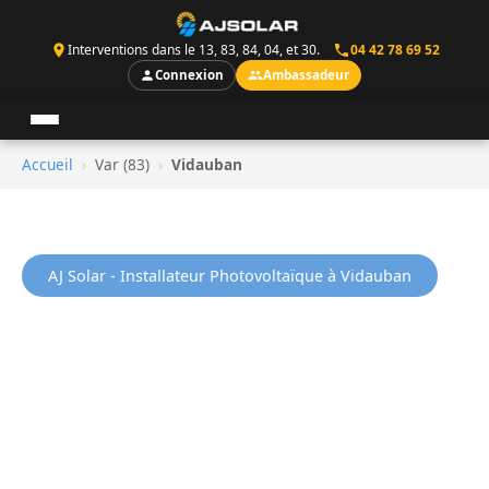
Interventions dans le 13, 83, 84, 04, et 30.
04 42 78 69 52
Connexion
Ambassadeur
Accueil
›
Var (83)
›
Vidauban
AJ Solar - Installateur Photovoltaïque à Vidauban
Installation Panneaux
Solaires a Vidauban
AJ Solar installe vos panneaux photovoltaiques a
Vidauban et dans tout le Var (83). Avec 2 700h de
soleil/an, Vidauban beneficie d'un ensoleillement