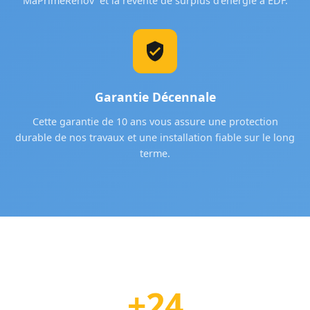
MaPrimeRénov' et la revente de surplus d'énergie à EDF.
Garantie Décennale
Cette garantie de 10 ans vous assure une protection
durable de nos travaux et une installation fiable sur le long
terme.
+24