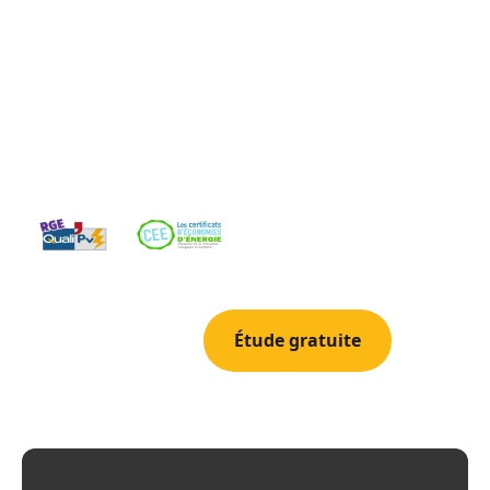
Sommieres et dans tout le Gard (30). Avec 2 650h de
soleil/an, Sommieres beneficie d'un ensoleillement
exceptionnel. Entreprise locale et familiale forte de 25
ans d'experience, nous realisons votre etude gratuite
et vous accompagnons dans votre transition
energetique.
04 42 78 69 52
Étude gratuite