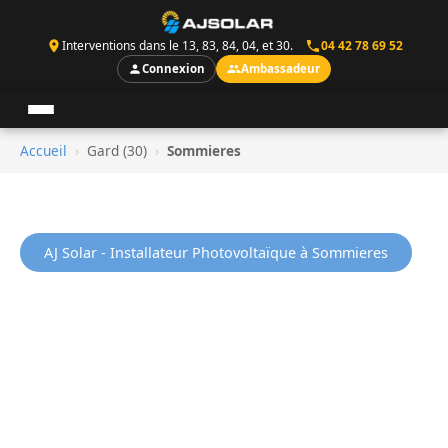
Interventions dans le 13, 83, 84, 04, et 30.
04 42 78 69 52
Connexion
Ambassadeur
Accueil
›
Gard (30)
›
Sommieres
AJ Solar - Installateur Photovoltaïque à Sommieres
Panneaux Solaires
Sommieres - Installation
Professionnelle
AJ Solar installe vos panneaux photovoltaiques a