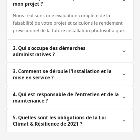
mon projet ?
Nous réalisons une évaluation complète de la
faisabilité de votre projet et calculons le rendement
prévisionnel de la future installation photovoltaïque.
2. Qui s'occupe des démarches
administratives ?
AJ SOLAR prend en charge toutes les formalités
3. Comment se déroule l'installation et la
administratives nécessaires au bon déroulement du
mise en service ?
projet, vous n'avez rien à gérer.
Nous préparons la toiture, ce qui peut inclure des
4. Qui est responsable de l'entretien et de la
travaux de construction, de rénovation ou de
maintenance ?
désamiantage, puis nous installons et mettons en
service la centrale photovoltaïque. L'électricité
AJ SOLAR assure l'intégralité des travaux d'entretien,
5. Quelles sont les obligations de la Loi
produite est ensuite vendue à EDF OA, générant des
de maintenance et de réparation pour garantir le bon
Climat & Résilience de 2021 ?
revenus complémentaires pour vous.
fonctionnement de la centrale tout au long du bail.
Depuis 2021, cette loi impose l'installation de