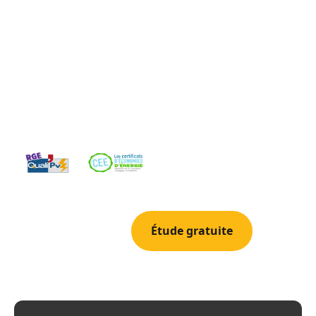
Toulon, a 70 km (1h) de Velaux. Au pied du mont
Faron, La Valette beneficie de 2 840 heures de soleil
par an dans un cadre de vie recherche. Ses nombreux
lotissements pavillonnaires avec jardins offrent des
configurations de toiture ideales pour le
photovoltaique residentiel.
04 42 78 69 52
Étude gratuite