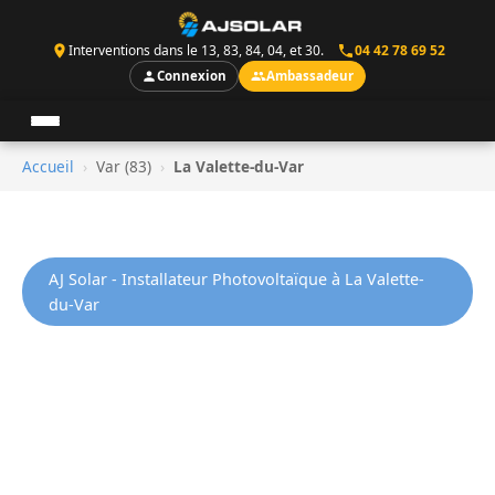
Interventions dans le 13, 83, 84, 04, et 30.
04 42 78 69 52
Connexion
Ambassadeur
Accueil
›
Var (83)
›
La Valette-du-Var
AJ Solar - Installateur Photovoltaïque à La Valette-
du-Var
Installation Panneaux
Solaires a La Valette-du-Var
AJ Solar installe vos panneaux photovoltaiques a La
Valette-du-Var, commune residentielle a l'est de