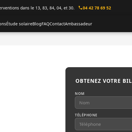
erventions dans le 13, 83, 84, 04, et 30.
04 42 78 69 52
ions
Étude solaire
Blog
FAQ
Contact
Ambassadeur
OBTENEZ VOTRE BI
anneaux
NOM
ar)
TÉLÉPHONE
ne agricole varoise, a 65
in plat et degage avec 2