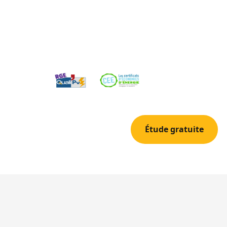
800 heures de soleil par an, un atout majeur pou
photovoltaiques. Nos 25 annees d'experience 
permettent de concevoir des systemes parfai
maisons cuerssoises et a leurs grandes toiture
04 42 78 69 52
Étude gratuite