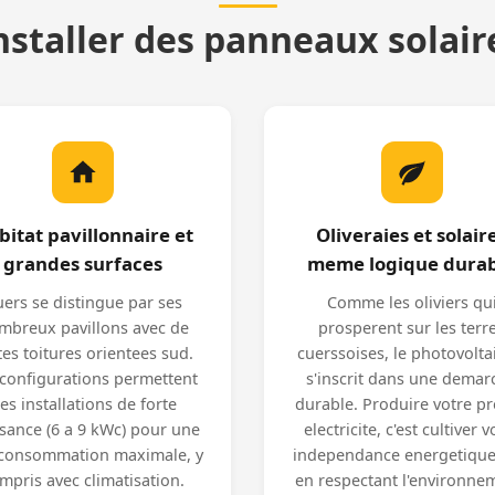
nstaller des panneaux solaire
bitat pavillonnaire et
Oliveraies et solaire
grandes surfaces
meme logique dura
ers se distingue par ses
Comme les oliviers qu
mbreux pavillons avec de
prosperent sur les terr
tes toitures orientees sud.
cuerssoises, le photovolt
configurations permettent
s'inscrit dans une demar
es installations de forte
durable. Produire votre p
sance (6 a 9 kWc) pour une
electricite, c'est cultiver v
consommation maximale, y
independance energetique
mpris avec climatisation.
en respectant l'environne