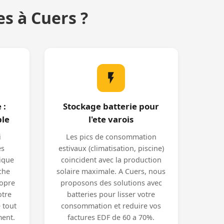
s à Cuers ?
 :
Stockage batterie pour
ble
l'ete varois
i
Les pics de consommation
es
estivaux (climatisation, piscine)
aique
coincident avec la production
che
solaire maximale. A Cuers, nous
ropre
proposons des solutions avec
otre
batteries pour lisser votre
 tout
consommation et reduire vos
ment.
factures EDF de 60 a 70%.