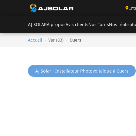
Int
AJ SOLAR
À propos
Avis clients
Nos Tarifs
Nos réalisat
Accueil
›
Var (83)
›
Cuers
AJ Solar - Installateur Photovoltaïque à Cuers
Installation de P
Solaires à Cuers (V
AJ Solar se deplace a Cuers, au coeur de la plai
km (55 min) de Velaux. Cuers profite d'un terra