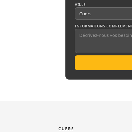
r les installations
VILLE
en region PACA nous
tement adaptes aux
s.
INFORMATIONS COMPLÉMENT
CUERS