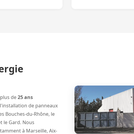
nergie
 plus de
25 ans
l'installation de panneaux
les Bouches-du-Rhône, le
et le Gard. Nous
notamment à
Marseille
,
Aix-