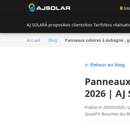
Int
AJ SOLAR
À propos
Avis clients
Nos Tarifs
Nos réalisat
Accueil
›
Blog
›
Panneaux solaires à Aubagne : g
← Retour au blog
Panneaux 
2026 | AJ 
Publie le 28/05/2026 •
QualiPV Bouches-du-