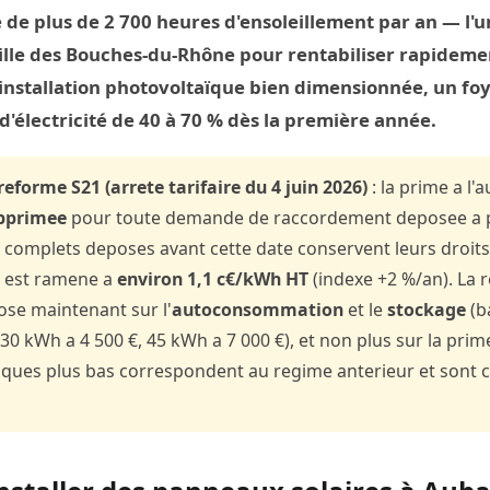
de plus de 2 700 heures d'ensoleillement par an — l'u
ville des Bouches-du-Rhône pour rentabiliser rapidem
 installation photovoltaïque bien dimensionnée, un fo
d'électricité de 40 à 70 % dès la première année.
reforme S21 (arrete tarifaire du 4 juin 2026)
: la prime a l
pprimee
pour toute demande de raccordement deposee a pa
 complets deposes avant cette date conservent leurs droits).
s est ramene a
environ 1,1 c€/kWh HT
(indexe +2 %/an). La r
pose maintenant sur l'
autoconsommation
et le
stockage
(b
30 kWh a 4 500 €, 45 kWh a 7 000 €), et non plus sur la prim
ques plus bas correspondent au regime anterieur et sont c