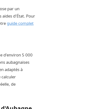
pose par un
s aides d'État. Pour
otre
guide complet
e d'environ 5 000
ns aubagnaises
ien adaptés à
 calculer
elle, de
s d'Aubagne