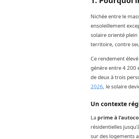
1. Pourquoi 
Nichée entre le mass
ensoleillement exce
solaire orienté plei
territoire, contre s
Ce rendement élevé 
génère entre 4 200 e
de deux à trois per
2026
, le solaire de
Un contexte rég
La
prime à l'auto
résidentielles jusqu
sur des logements a