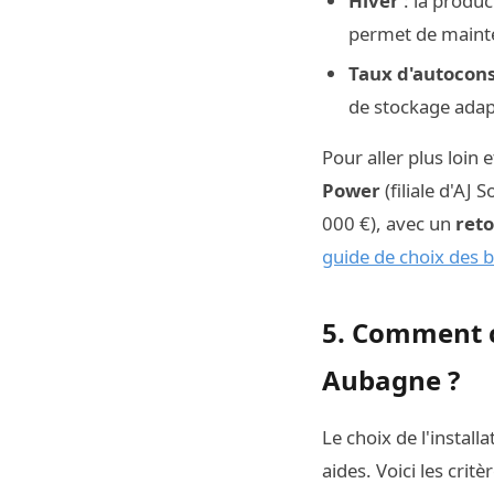
Hiver
: la produc
permet de maint
Taux d'autoco
de stockage adap
Pour aller plus loin
Power
(filiale d'AJ
000 €), avec un
reto
guide de choix des b
5. Comment c
Aubagne ?
Le choix de l'install
aides. Voici les critèr