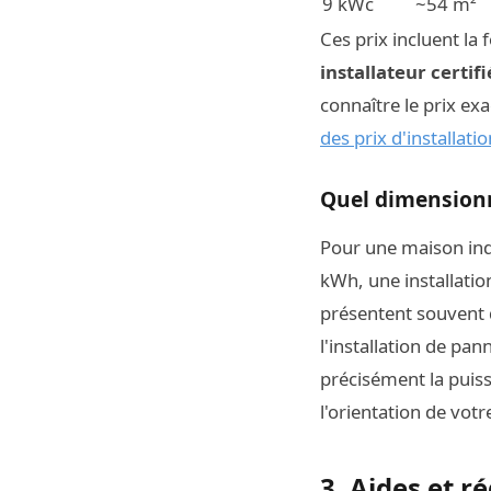
9 kWc
~54 m²
Ces prix incluent la
installateur certif
connaître le prix ex
des prix d'installat
Quel dimension
Pour une maison ind
kWh, une installati
présentent souvent d
l'installation de pa
précisément la puis
l'orientation de votr
3. Aides et 