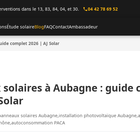
erventions dans le 13, 83, 84, 04, et 30.
04 42 78 69 52
ions
Étude solaire
Blog
FAQ
Contact
Ambassadeur
uide complet 2026 | AJ Solar
solaires à Aubagne : guide 
Solar
 panneaux solaires Aubagne,installation photovoltaïque Aubagne,a
Rhône,autoconsommation PACA