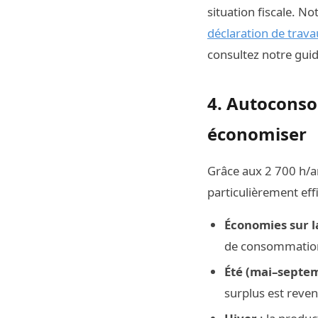
situation fiscale. N
déclaration de trav
consultez notre guid
4. Autoconso
économiser
Grâce aux 2 700 h/an
particulièrement ef
Économies sur l
de consommatio
Été (mai–septe
surplus est reven