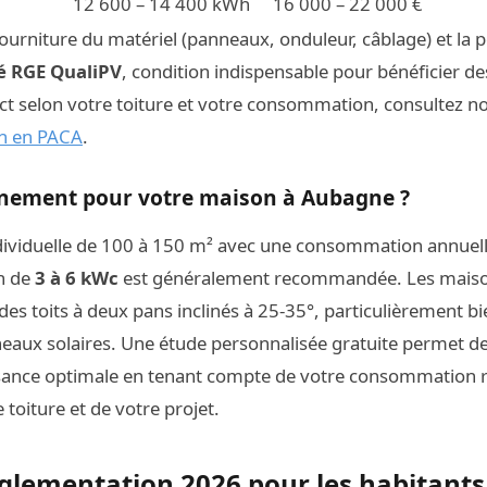
12 600 – 14 400 kWh
16 000 – 22 000 €
 fourniture du matériel (panneaux, onduleur, câblage) et la 
ié RGE QualiPV
, condition indispensable pour bénéficier de
act selon votre toiture et votre consommation, consultez n
ion en PACA
.
nement pour votre maison à Aubagne ?
ividuelle de 100 à 150 m² avec une consommation annuell
on de
3 à 6 kWc
est généralement recommandée. Les maiso
es toits à deux pans inclinés à 25-35°, particulièrement b
nneaux solaires. Une étude personnalisée gratuite permet de
sance optimale en tenant compte de votre consommation ré
e toiture et de votre projet.
réglementation 2026 pour les habitant