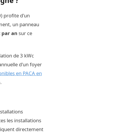
agne ?
) profite d'un
ement, un panneau
t par an
sur ce
llation de 3 kWc
annuelle d'un foyer
onibles en PACA en
.
tallations
es les installations
liquent directement