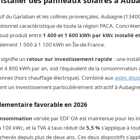
installer des panneaux solaires à Aub
if du Garlaban et les collines provençales, Aubagne (13400
ptionnel caractéristique de toute la région PACA. Concrèt
n sud produit entre
1 400 et 1 600 kWh par kWc installé e
eulement 1 000 à 1 100 kWh en Île-de-France.
signifie un
retour sur investissement rapide
: une insta
t 4 800 kWh par an, soit l'équivalent de la consommation 
sonnes (hors chauffage électrique). Combiné aux
aides disp
vient un investissement particulièrement attractif à Aubagne
lementaire favorable en 2026
consommation
versée par EDF OA est maintenue pour les ins
'à 100 kWc, et la TVA à taux réduit de
5,5 %
s'applique à tout
chevés depuis plus de deux ans. Ces deux dispositifs s'app