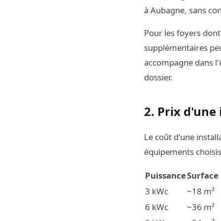
à Aubagne, sans con
Pour les foyers don
supplémentaires peuv
accompagne dans l'id
dossier.
2. Prix d'un
Le coût d'une instal
équipements choisis.
Puissance
Surface
3 kWc
~18 m²
6 kWc
~36 m²