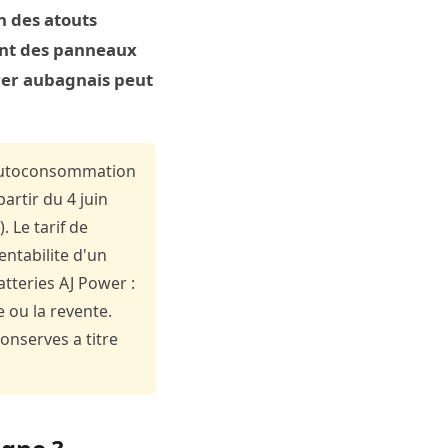
n des atouts
ent des panneaux
yer aubagnais peut
'autoconsommation
rtir du 4 juin
 Le tarif de
entabilite d'un
atteries AJ Power :
e ou la revente.
onserves a titre