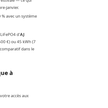
 estivale — ce qui
e-janvier.
80 % avec un système
 LiFePO4 d'
AJ
 500 €) ou 45 kWh (7
 comparatif dans le
que à
t votre accès aux