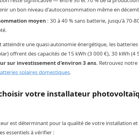
tion reste significative — entre 50 et 70 % de la production
enir un bon niveau d'autoconsommation même en décembr
nsommation moyen
: 30 à 40 % sans batterie, jusqu'à 70-
té.
 et atteindre une quasi-autonomie énergétique, les batteries
 Solar) offrent des capacités de 15 kWh (3 000 €), 30 kWh (4
ur sur investissement d'environ 3 ans
. Retrouvez notre
atteries solaires domestiques
.
hoisir votre installateur photovoltaï
ateur est déterminant pour la qualité de votre installation e
es essentiels à vérifier :