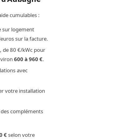
aide cumulables :
le sur logement
euros sur la facture.
, de 80 €/kWc pour
nviron
600 à 960 €
.
lations avec
r votre installation
e des compléments
0 €
selon votre