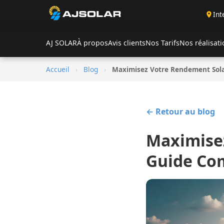
Int
AJ SOLAR
À propos
Avis clients
Nos Tarifs
Nos réalisat
Accueil
›
Blog
›
Maximisez Votre Rendement Sola
← Retour au blog
Maximisez
Guide Co