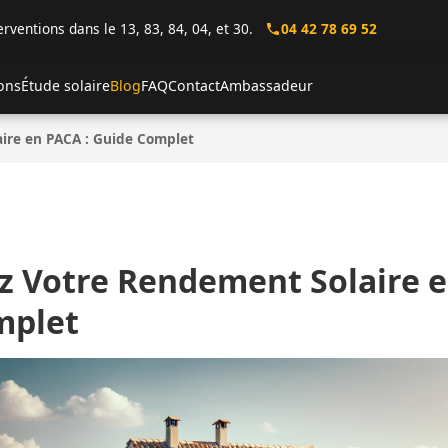
erventions dans le 13, 83, 84, 04, et 30.
04 42 78 69 52
ions
Étude solaire
Blog
FAQ
Contact
Ambassadeur
ire en PACA : Guide Complet
 Votre Rendement Solaire e
mplet