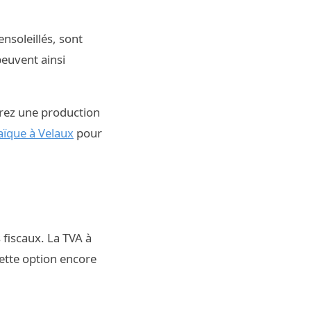
nsoleillés, sont
peuvent ainsi
urez une production
aïque à Velaux
pour
 fiscaux. La TVA à
ette option encore