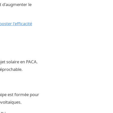
nt d'augmenter le
ster l'efficacité
ojet solaire en PACA.
rréprochable.
quipe est formée pour
ovoltaïques.