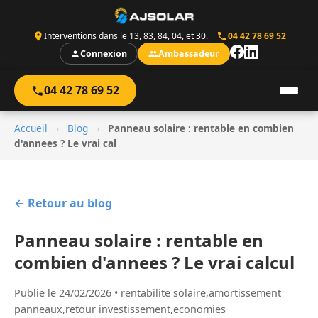
Interventions dans le 13, 83, 84, 04, et 30.
04 42 78 69 52
Connexion
Ambassadeur
04 42 78 69 52
Accueil
›
Blog
›
Panneau solaire : rentable en combien
d'annees ? Le vrai cal
← Retour au blog
Panneau solaire : rentable en
combien d'annees ? Le vrai calcul
Publie le 24/02/2026 • rentabilite solaire,amortissement
panneaux,retour investissement,economies