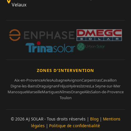
Velaux
ZONES D'INTERVENTION
Aix-en-Provence
Arles
Aubagne
Avignon
Carpentras
Cavaillon
Digne-les-Bains
Draguignan
Fréjus
Hyères
Istres
La Seyne-sur-Mer
Manosque
Marseille
Martigues
Nîmes
Orange
Alès
Salon-de-Provence
Toulon
© 2026 AJ SOLAR - Tous droits réservés |
Blog
|
Mentions
légales
|
Politique de confidentialité